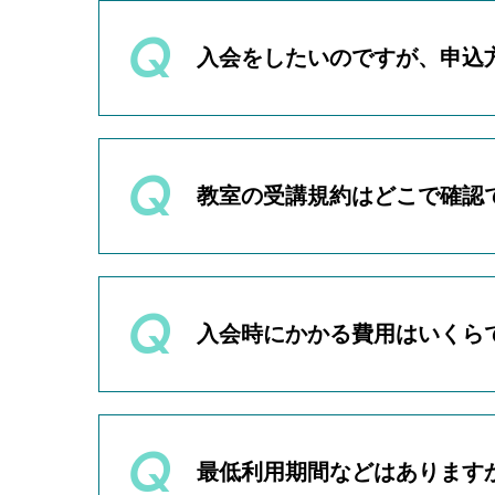
入会をしたいのですが、申込
まずはオンライン無料体験レッ
オンライン無料体験レッスン終
します。
教室の受講規約はどこで確認
オンライン無料体験レッスンへ
問い合わせください。
教室の受講規約は
サービス利用
入会時にかかる費用はいくら
入会金と受講料（月謝）をお支
月謝に関しましては、ご契約い
入会された月に限り、月の途中
最低利用期間などはあります
業回数分のみを計算してご請求