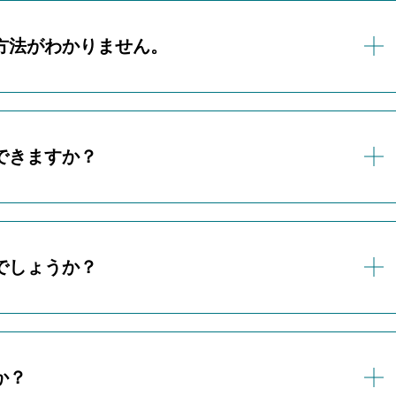
方法がわかりません。
スンへご参加ください。
了後、入会手続きをしていただける専用フォームをご案内いた
できますか？
参加をせずに入会されたい場合は、お電話またはLINEからお
規約
からご覧いただけます。
でしょうか？
払いください。
ただいたプランに応じて変動いたします。
からレッスンを開始される場合、その月にご受講いただいた授
か？
いたします。