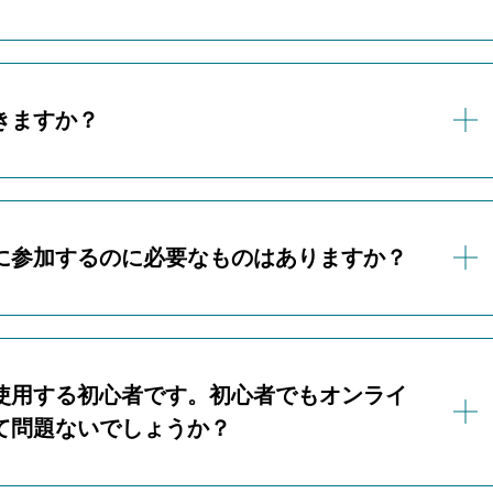
、その後のレッスン運営に支障が出る可能性があるため、体験
らせていただく場合がございます。
マンツーマン）で開催いたします。
きますか？
一部時間帯が異なります。
達と一緒に参加されたい場合、ご相談ください。
に参加するのに必要なものはありますか？
ッスンを受けていただくために、ご兄弟やお友達であってもそ
ことをおすすめいたします。
は、以下の3点をご準備ください。
使用する初心者です。初心者でもオンライ
て問題ないでしょうか？