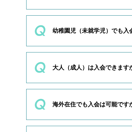
また、レッスンに必要な機材（
いいえ、アタムアカデミーでは
は、別途ご購入費用またはレン
月謝制ですので、1ヶ月単位で
諸経費に関するご質問やご相談は
幼稚園児（未就学児）でも入
ただし、ご退会の際はご希望月
すと、翌月分の月謝が発生する
いいえ、幼稚園児（未就学児）
アタムアカデミーは小学校1年
大人（成人）は入会できます
いいえ、大人の方の募集は行っ
大人向けのクラスを新規開設予
海外在住でも入会は可能です
大人クラス開設の際には、アタ
たします。
はい、海外在住でも入会は可能
インターネット環境とビデオ通