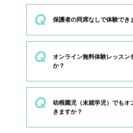
はい、全く問題ございません。
②イラスト制作ができる端末と
オンライン無料体験レッスンを
・iPad
す。
・アンドロイド
保護者の同席なしで体験でき
オンライン無料体験レッスンで
・PC＋液晶タブレット
ください。
・PC＋板タブレット
いいえ、保護者の同席なしでの
※講師はiPadを使用しており
未成年者様が参加される場合、
す。
※ご用意が難しい場合、紙とペ
オンライン無料体験レッスン
当日、保護者様の同席がない場
か？
③イラスト制作アプリ
・【推奨】SketchBook
・【推奨】ibispaint
はい、可能です。オンライン無
・CLIP STUDIO PAINT
・プロクリエイト
「オンライン無料体験レッスン
幼稚園児（未就学児）でもオ
・MediBang Paint
「別のプログラムで参加してみ
※デジタルイラスト初心者の方
きますか？
※普段使い慣れている別のアプ
上記のようなご事情で、再度オ
※ご用意が難しい場合、紙とペ
す。
いいえ、幼稚園児（未就学児）