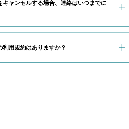
をキャンセルする場合、連絡はいつまでに
通して、ご不明な点や改めてご質問などございましたら、お電
い。
キャンセルされる場合は、体験レッスン開始の前日までにお電
い。
の利用規約はありますか？
スンにも、より快適にご参加いただくための利用規約がござい
利用規約