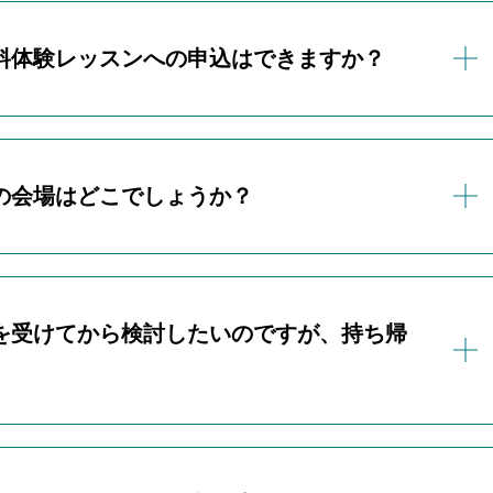
込み
より再度お申込みください。
生以上を対象としております。
りすることもございますので、ご了承ください。
料体験レッスンへの申込はできますか？
ておりません。
レッスンへのお申込みもお断りしております。
の会場はどこでしょうか？
定です。（時期未定）
ムアカデミーお問い合わせLINEや公式サイトにてお知らせい
、オンライン上でモニターを通して開催いたします。
好きな場所でご受講ください。
を受けてから検討したいのですが、持ち帰
ご参加いただいた後、無理な勧誘などは一切ございませんの
ます。