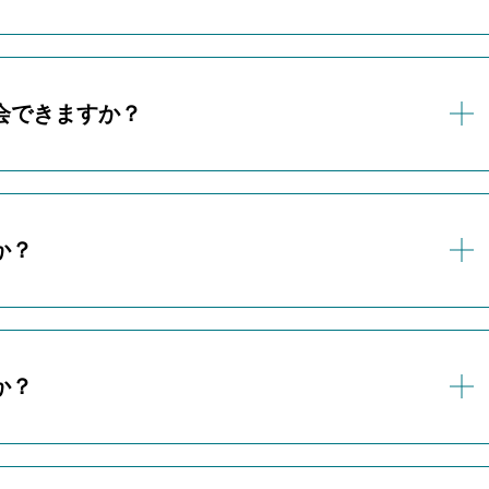
PC、タブレット、ペンタブレットなど）をお持ちでない場合
最低利用期間を設けておりません。
タル費用が発生いたします。
ご継続・ご退会いただけます。
、お電話またはLINEからお問い合わせください。
会できますか？
の前月までにご連絡いただく必要がございます。期日を過ぎま
場合がございますのでご注意ください。
のお子様はご入会いただけません。
生以上を対象としております。
か？
ておりません。
定です。（時期未定）
か？
ムアカデミーお問い合わせLINEや公式サイトにてお知らせい
です。
話が可能なデバイス（パソコン、スマートフォン、タブレット