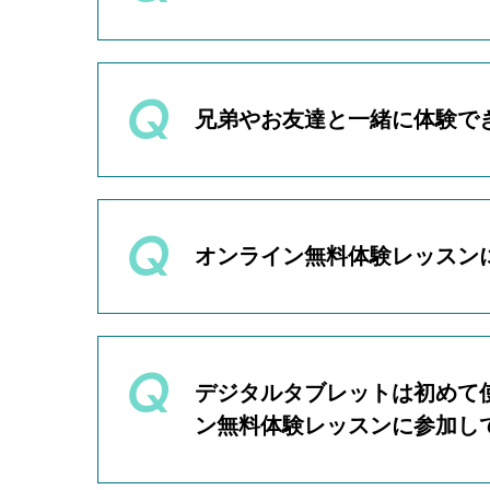
・10:45〜
体験レッスンに遅刻された場合
・13:00〜
時間を短縮、または実施を見送
基本的に生徒・講師共に1名（
・14:15〜
・15:30〜
兄弟やお友達と一緒に体験で
※入会後の時間割については、
はい、可能です。
お申込みの際に、ご兄弟やお友
オンライン無料体験レッスン
※なお、個別の要望に沿ったレ
れぞれ1枠ずつご予約いただく
オンライン無料体験レッスンに
①ビデオ通話ができる端末
デジタルタブレットは初めて
・パソコン
ン無料体験レッスンに参加し
・スマホ
・タブレット