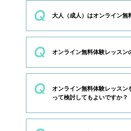
オンライン無料体験レッスン申
アタムアカデミーは小学校1年
※ただし、場合によってはお断
大人（成人）はオンライン無
いいえ、大人の方の募集は行っ
そのため、オンライン無料体験
オンライン無料体験レッスン
大人向けのクラスを新規開設予
大人クラス開設の際には、アタ
たします。
オンライン無料体験レッスンは
ご自宅等、リラックスできるお
オンライン無料体験レッスン
って検討してもよいですか？
はい、全く問題ございません。
オンライン無料体験レッスンに
で、じっくりとご検討いただけ