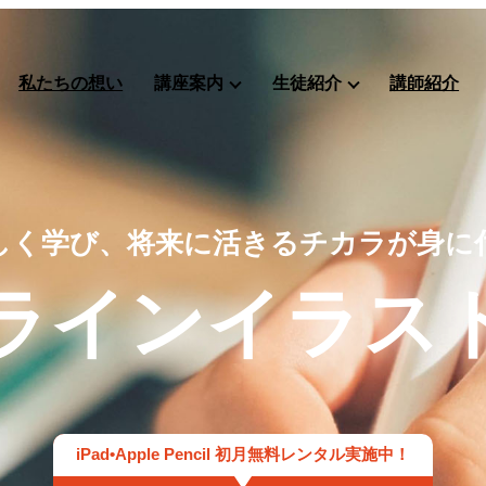
私たちの想い
講座案内
生徒紹介
講師紹介
しく学び、将来に活きる
チカラが身に
ライン
イラス
iPad•Apple Pencil 初月無料レンタル実施中！