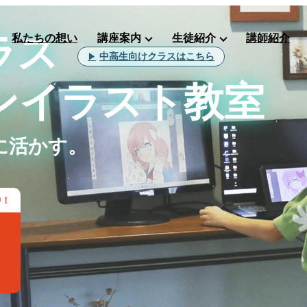
ラス
私たちの想い
講座案内
生徒紹介
講師紹介
中高生向けクラスはこちら
ンイラスト教室
に活かす。
中！