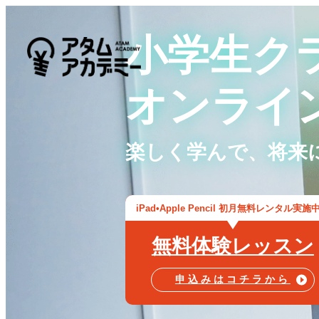
小学生ク
オンライ
楽しく学んで、将来
iPad•Apple Pencil 初月無料
レンタル実施
無料体験レッスン
申込みはコチラから