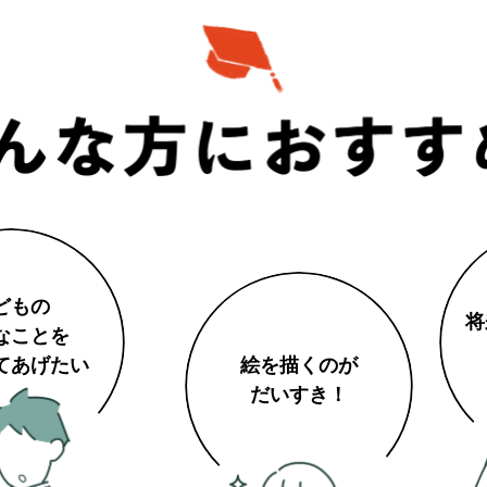
どもの
将
なことを
絵を描くのが
てあげたい
だいすき！