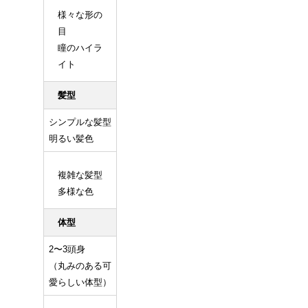
様々な形の
目
瞳のハイラ
イト
髪型
シンプルな髪型
明るい髪色
複雑な髪型
多様な色
体型
2〜3頭身
（丸みのある可
愛らしい体型）