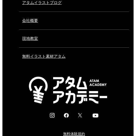
アタムイラストブログ
会社概要
現地教室
無料イラスト素材アタム
I
F
X
Y
n
a
o
s
c
u
無料体験規約
t
e
t