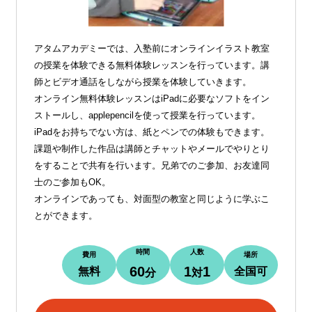
アタムアカデミーでは、入塾前にオンラインイラスト教室
の授業を体験できる無料体験レッスンを行っています。講
師とビデオ通話をしながら授業を体験していきます。
オンライン無料体験レッスンはiPadに必要なソフトをイン
ストールし、applepencilを使って授業を行っています。
iPadをお持ちでない方は、紙とペンでの体験もできます。
課題や制作した作品は講師とチャットやメールでやりとり
をすることで共有を行います。兄弟でのご参加、お友達同
士のご参加もOK。
オンラインであっても、対面型の教室と同じように学ぶこ
とができます。
時間
人数
費用
場所
60
1
1
無料
全国可
分
対