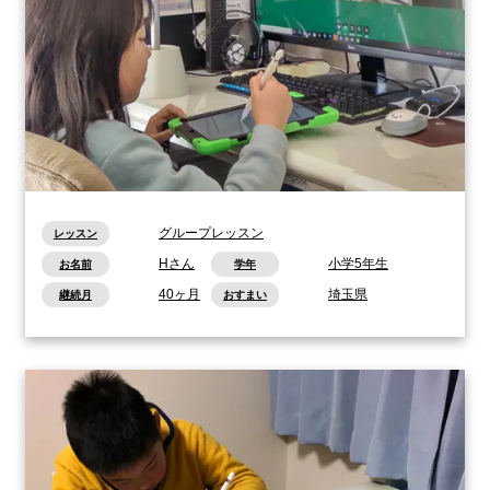
グループレッスン
レッスン
Hさん
小学5年生
お名前
学年
40ヶ月
埼玉県
継続月
おすまい