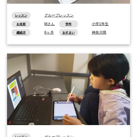
グループレッスン
レッスン
Mさん
小学1年生
お名前
学年
6ヶ月
神奈川県
継続月
おすまい
グループレッスン
レッスン