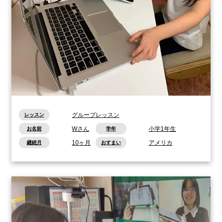
グループレッスン
レッスン
Wさん
小学1年生
お名前
学年
10ヶ月
アメリカ
継続月
おすまい