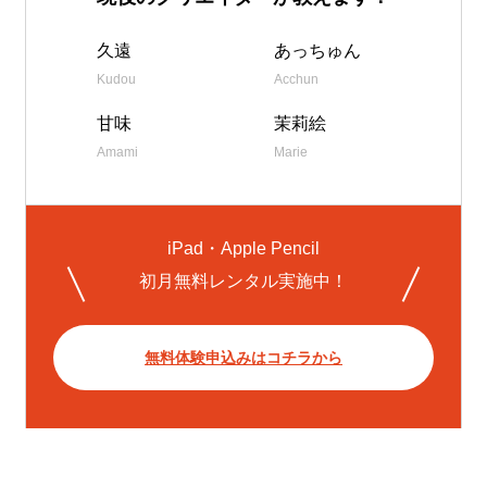
久遠
あっちゅん
Kudou
Acchun
甘味
茉莉絵
Amami
Marie
iPad・Apple Pencil
初月無料レンタル実施中！
無料体験申込みはコチラから