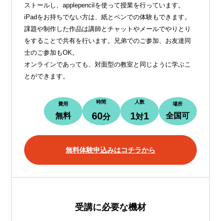
ストールし、applepencilを使って授業を行っています。
iPadをお持ちでない方は、紙とペンでの体験もできます。
課題や制作した作品は講師とチャットやメールでやりとり
をすることで共有を行います。兄弟でのご参加、お友達同
士のご参加もOK。
オンラインであっても、対面型の教室と同じように学ぶこ
とができます。
時間
人数
費用
場所
60
1
1
無料
全国可
分
対
無料体験申込みはコチラから
受講に必要な機材