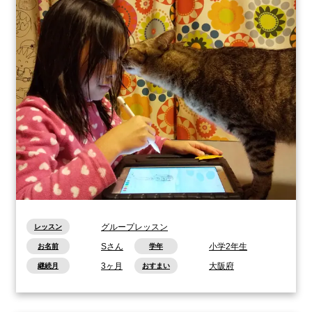
グループレッスン
レッスン
Sさん
小学2年生
お名前
学年
3ヶ月
大阪府
継続月
おすまい