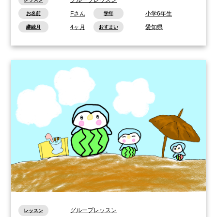
Fさん
小学6年生
お名前
学年
4ヶ月
愛知県
継続月
おすまい
グループレッスン
レッスン