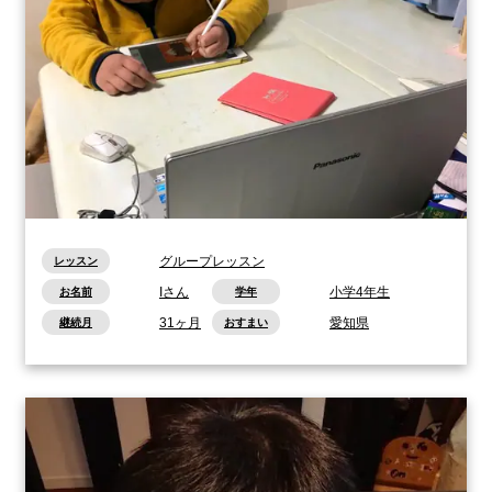
グループレッスン
レッスン
Iさん
小学4年生
お名前
学年
31ヶ月
愛知県
継続月
おすまい