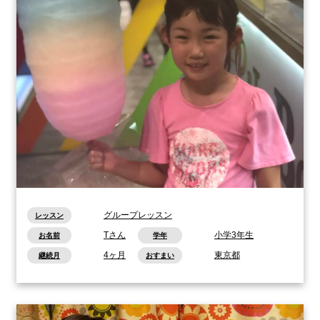
グループレッスン
レッスン
Tさん
小学3年生
お名前
学年
4ヶ月
東京都
継続月
おすまい