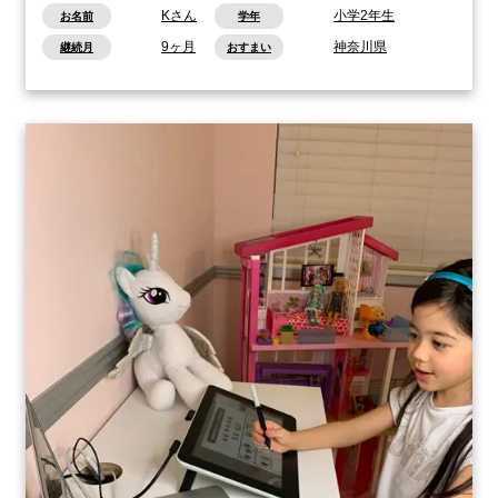
Kさん
小学2年生
お名前
学年
9ヶ月
神奈川県
継続月
おすまい