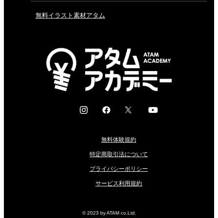
無料イラスト素材アタム
I
F
X
Y
n
a
o
s
c
u
無料体験規約
t
e
t
a
b
u
特定商取引法について
g
o
b
プライバシーポリシー
r
o
e
サービス利用規約
a
k
m
© 2023 by ATAM co,Ltd.