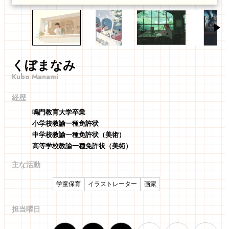
くぼまなみ
経歴
鳴門教育大学卒業
小学校教諭一種免許状
中学校教諭一種免許状（美術）
高等学校教諭一種免許状（美術）
主な活動
学童保育
イラストレーター
画家
担当曜日