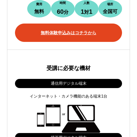
時間
人数
費用
場所
60
1
1
無料
全国可
分
対
無料体験申込みはコチラから
受講に必要な機材
通信用デジタル端末
インターネット・カメラ機能のある端末1台