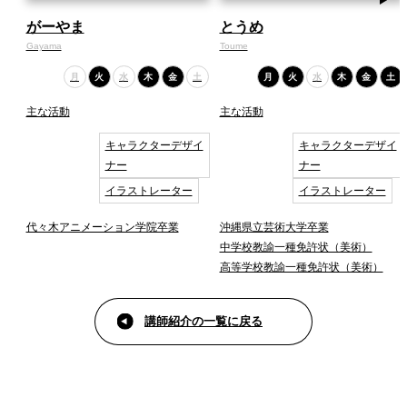
がーやま
とうめ
Gayama
Toume
月
火
水
木
金
土
月
火
水
木
金
土
主な活動
主な活動
キャラクターデザイ
キャラクターデザイ
ナー
ナー
イラストレーター
イラストレーター
代々木アニメーション学院卒業
沖縄県立芸術大学卒業
中学校教諭一種免許状（美術）
高等学校教諭一種免許状（美術）
講師紹介の一覧に戻る