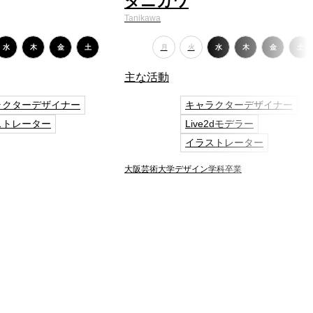
タニカワ
Tanikawa
水
木
金
土
月
火
水
木
金
土
主な活動
ラクターデザイナー
キャラクターデザイナー
ストレーター
Live2dモデラー
イラストレーター
大阪芸術大学デザイン学科卒業