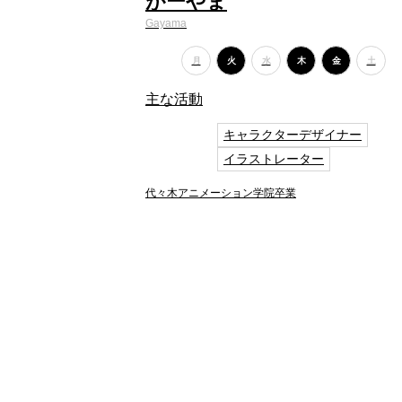
がーやま
Gayama
月
火
水
木
金
土
主な活動
キャラクターデザイナー
イラストレーター
代々木アニメーション学院卒業