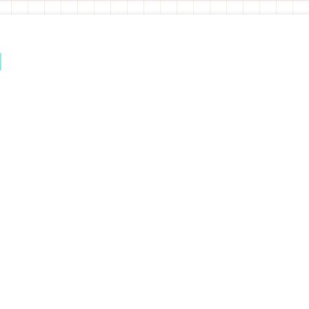
）
）
）