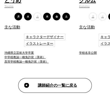
とうめ
クルム
Toume
Kurumu
月
火
水
木
金
土
月
火
主な活動
主な活動
キャラクターデザイナー
キャ
イラストレーター
イラ
沖縄県立芸術大学卒業
学校名非公開
中学校教諭一種免許状（美術）
高等学校教諭一種免許状（美術）
講師紹介の一覧に戻る