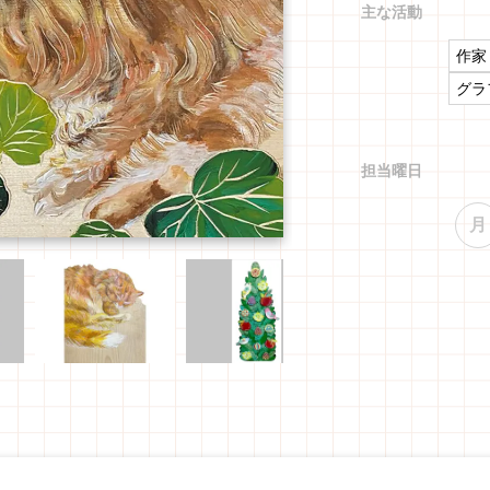
主な活動
作家
グラ
担当曜日
月