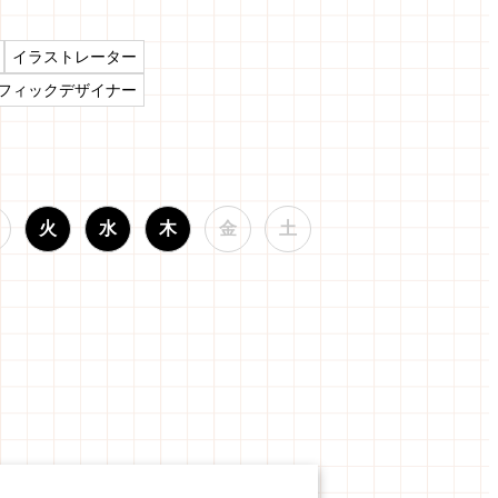
イラストレーター
フィックデザイナー
火
水
木
金
土