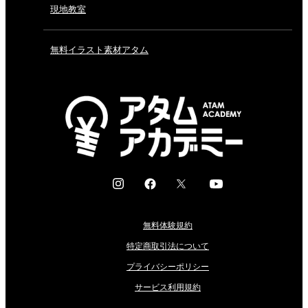
現地教室
無料イラスト素材アタム
I
F
X
Y
n
a
o
s
c
u
無料体験規約
t
e
t
a
b
u
特定商取引法について
g
o
b
プライバシーポリシー
r
o
e
サービス利用規約
a
k
m