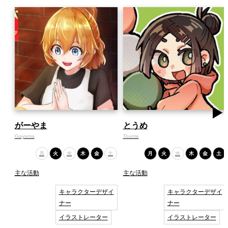
がーやま
とうめ
Gayama
Toume
月
火
水
木
金
土
月
火
水
木
金
土
主な活動
主な活動
キャラクターデザイ
キャラクターデザイ
ナー
ナー
イラストレーター
イラストレーター