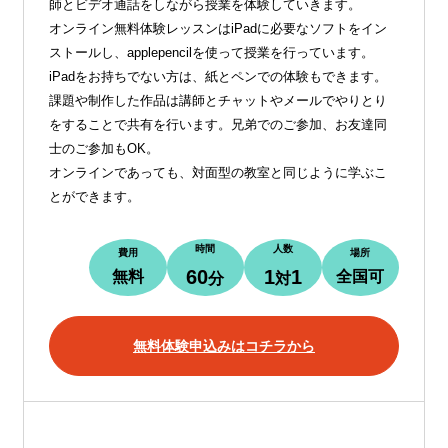
師とビデオ通話をしながら授業を体験していきます。
オンライン無料体験レッスンはiPadに必要なソフトをイン
ストールし、applepencilを使って授業を行っています。
iPadをお持ちでない方は、紙とペンでの体験もできます。
課題や制作した作品は講師とチャットやメールでやりとり
をすることで共有を行います。兄弟でのご参加、お友達同
士のご参加もOK。
オンラインであっても、対面型の教室と同じように学ぶこ
とができます。
時間
人数
費用
場所
60
1
1
無料
全国可
分
対
無料体験申込みはコチラから