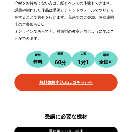
iPadをお持ちでない方は、紙とペンでの体験もできます。
課題や制作した作品は講師とチャットやメールでやりとり
をすることで共有を行います。兄弟でのご参加、お友達同
士のご参加もOK。
オンラインであっても、対面型の教室と同じように学ぶこ
とができます。
時間
人数
費用
場所
60
1
1
無料
全国可
分
対
無料体験申込みはコチラから
受講に必要な機材
通信用デジタル端末