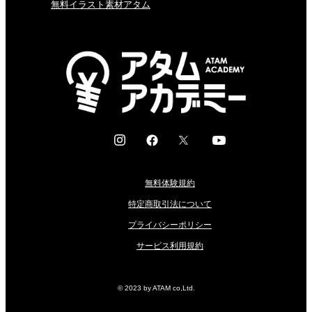
無料イラスト素材アタム
I
F
X
Y
n
a
o
s
c
u
無料体験規約
t
e
t
a
b
u
特定商取引法について
g
o
b
プライバシーポリシー
r
o
e
サービス利用規約
a
k
m
© 2023 by ATAM co,Ltd.