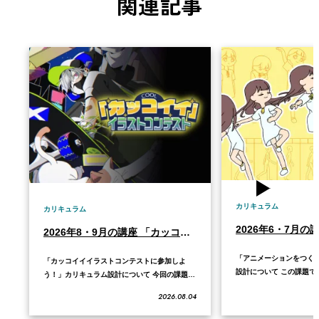
関連記事
カリキュラム
カリキュラム
2026年8・9月の講座 「カッコイイイラストコンテストに参加しよう！」
「アニメーションをつく
「カッコイイイラストコンテストに参加しよ
設計について この課題で
う！」カリキュラム設計について 今回の課題で
ションの完成を目標にア
は、自分の頭の中にある「カッコイイ」という
2026.08.04
めの知識を学んでいきま
概念をイラストで表現します。色、すがた形、
えたり、動きの「速い」
シチュエーションなど、さまざまな角度から自