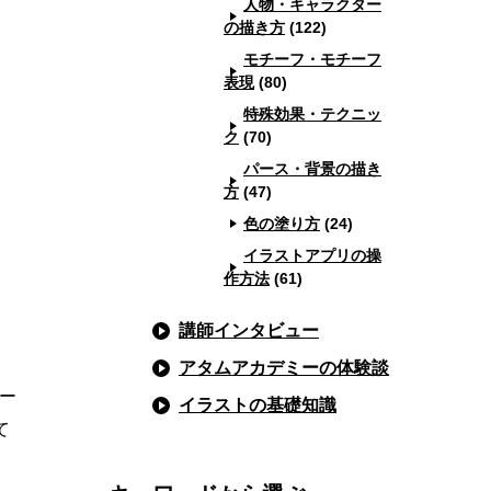
人物・キャラクター
の描き方
(122)
モチーフ・モチーフ
表現
(80)
特殊効果・テクニッ
ク
(70)
パース・背景の描き
方
(47)
色の塗り方
(24)
イラストアプリの操
作方法
(61)
講師インタビュー
アタムアカデミーの体験談
ー
イラストの基礎知識
て