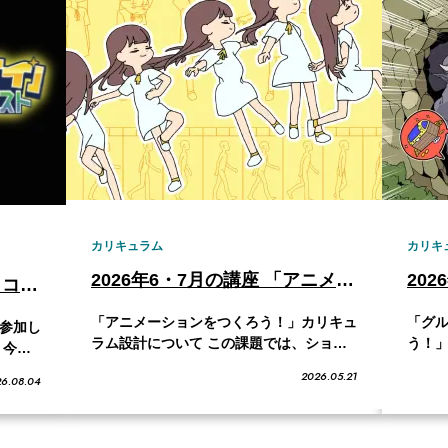
カリキュラム
カリキ
2026年6・7月の講座 「アニメーションをつくろう！」
2026年8・9月の講座 「カッコイイイラストコンテストに参加しよう！」
「アニメーションをつくろう！」カリキュ
「グ
参加し
ラム設計について この課題では、ショー
う！」
 今回
トアニメーションの完成を目標にアニメー
題で
カッコ
2026.05.21
6.08.04
ションを作るための知識を学んでいきま
イン
しま
す。動きの道すじを考えたり、動きの「速
うし
ンな
い」「遅い」といったメリハリをつけるこ
り、
描く
となど、アニメーションでは、イラストと
ます