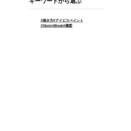
キーワードから選ぶ
、
描き方
アイビスペイント
SketchBook
構図