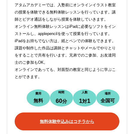
アタムアカデミーでは、入塾前にオンラインイラスト教室
の授業を体験できる無料体験レッスンを行っています。講
師とビデオ通話をしながら授業を体験していきます。
オンライン無料体験レッスンはiPadに必要なソフトをイン
ストールし、applepencilを使って授業を行っています。
iPadをお持ちでない方は、紙とペンでの体験もできます。
課題や制作した作品は講師とチャットやメールでやりとり
をすることで共有を行います。兄弟でのご参加、お友達同
士のご参加もOK。
オンラインであっても、対面型の教室と同じように学ぶこ
とができます。
時間
人数
費用
場所
60
1
1
無料
全国可
分
対
無料体験申込みはコチラから