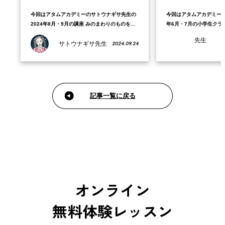
今回はアタムアカデミーのサトウナギサ先生の
今回はアタムアカデミーの
2024年8月・9月の講座 みのまわりのものをデ
年6月・7月の小学生クラ
ザイン！オリジナルグッズ販売体験で、Sさん
ろう！で、Aさんが制作
先生
2024.09.24
が制作した作品をご紹介します。 2024年8月・
サトウナギサ先生
す。 2022年6月・7月
9月のカリキュラムでは、好きなグッズを決め
ュラムでは、「理想の島
てから、テーマを決めてオリジナルグッズをデ
ルのコンセプトアートに
ザインします。ロゴの制作やレイアウト…
トアートではただ単に好
記事一覧に戻る
オンライン
無料体験レッスン