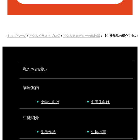
トップページ
/
アタムイラストブログ
/
アタムアカデミーの体験談
/
【生徒作品の紹介】女の
私たちの想い
講座案内
小学生向け
中高生向け
生徒紹介
生徒作品
生徒の声