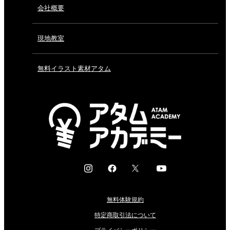
会社概要
現地教室
無料イラスト素材アタム
I
F
X
Y
n
a
o
s
c
u
無料体験規約
t
e
t
a
b
u
特定商取引法について
g
o
b