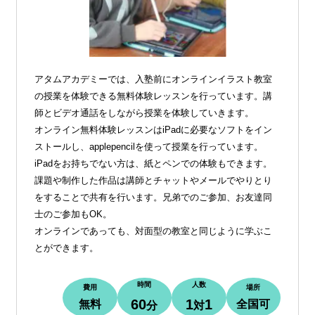
アタムアカデミーでは、入塾前にオンラインイラスト教室
の授業を体験できる無料体験レッスンを行っています。講
師とビデオ通話をしながら授業を体験していきます。
オンライン無料体験レッスンはiPadに必要なソフトをイン
ストールし、applepencilを使って授業を行っています。
iPadをお持ちでない方は、紙とペンでの体験もできます。
課題や制作した作品は講師とチャットやメールでやりとり
をすることで共有を行います。兄弟でのご参加、お友達同
士のご参加もOK。
オンラインであっても、対面型の教室と同じように学ぶこ
とができます。
時間
人数
費用
場所
60
1
1
無料
全国可
分
対