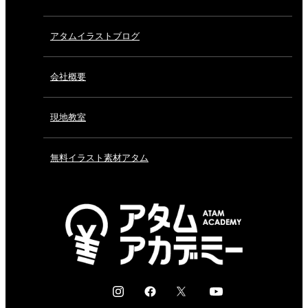
アタムイラストブログ
会社概要
現地教室
無料イラスト素材アタム
I
F
X
Y
n
a
o