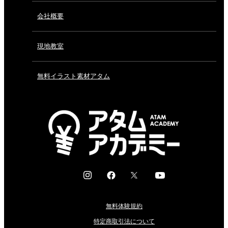
会社概要
現地教室
無料イラスト素材アタム
I
F
X
Y
n
a
o
s
c
u
無料体験規約
t
e
t
a
b
u
特定商取引法について