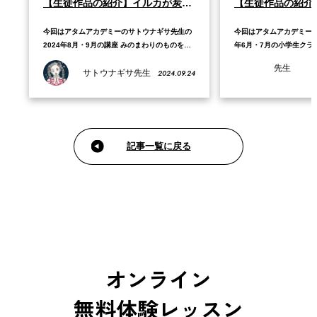
【生徒作品の紹介】イルカが炭酸のグラスに入っているキャラのグッズ制作
今回はアタムアカデミーのサトウナギサ先生の
今回はアタムアカデミーの
2024年8月・9月の講座 みのまわりのものをデ
年6月・7月の小学生クラ
ザイン！オリジナルグッズ販売体験で、Sさん
ろう！で、Aさんが制作
先生
2024.09.24
が制作した作品をご紹介します。 2024年8月・
サトウナギサ先生
す。 2022年6月・7月
9月のカリキュラムでは、好きなグッズを決め
ュラムでは、「理想の島
てから、テーマを決めてオリジナルグッズをデ
ルのコンセプトアートに
ザインします。ロゴの制作やレイアウト…
トアートではただ単に好
記事一覧に戻る
オンライン
無料体験レッスン