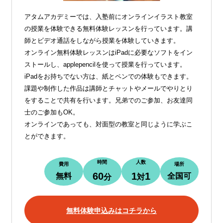
アタムアカデミーでは、入塾前にオンラインイラスト教室
の授業を体験できる無料体験レッスンを行っています。講
師とビデオ通話をしながら授業を体験していきます。
オンライン無料体験レッスンはiPadに必要なソフトをイン
ストールし、applepencilを使って授業を行っています。
iPadをお持ちでない方は、紙とペンでの体験もできます。
課題や制作した作品は講師とチャットやメールでやりとり
をすることで共有を行います。兄弟でのご参加、お友達同
士のご参加もOK。
オンラインであっても、対面型の教室と同じように学ぶこ
とができます。
時間
人数
費用
場所
60
1
1
無料
全国可
分
対
無料体験申込みはコチラから