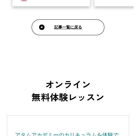
9月のカリキュラムでは、好きなグッズを決め
ュラムでは、「理想の島
てから、テーマを決めてオリジナルグッズをデ
ルのコンセプトアートに
ザインします。ロゴの制作やレイアウト…
トアートではただ単に好
記事一覧に戻る
オンライン
無料体験レッスン
アタムアカデミーの
カリキュラムを体験で