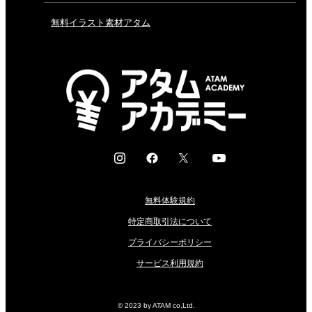
無料イラスト素材アタム
I
F
X
Y
n
a
o
s
c
u
無料体験規約
t
e
t
a
b
u
特定商取引法について
g
o
b
プライバシーポリシー
r
o
e
サービス利用規約
a
k
m
© 2023 by ATAM co,Ltd.