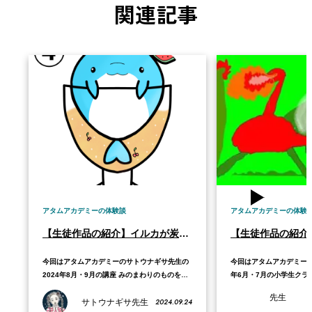
関連記事
アタムアカデミーの体験談
アタムアカデミーの体験
【生徒作品の紹介】イルカが炭酸のグラスに入っているキャラのグッズ制作
今回はアタムアカデミーのサトウナギサ先生の
今回はアタムアカデミーの
2024年8月・9月の講座 みのまわりのものをデ
年6月・7月の小学生クラ
ザイン！オリジナルグッズ販売体験で、Sさん
ろう！で、Aさんが制作
先生
2024.09.24
が制作した作品をご紹介します。 2024年8月・
サトウナギサ先生
す。 2022年6月・7月