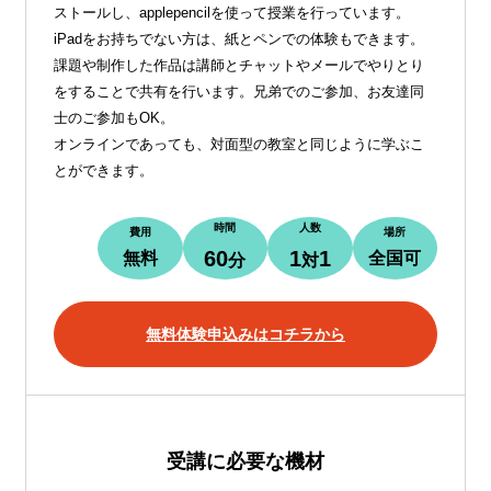
ストールし、applepencilを使って授業を行っています。
iPadをお持ちでない方は、紙とペンでの体験もできます。
課題や制作した作品は講師とチャットやメールでやりとり
をすることで共有を行います。兄弟でのご参加、お友達同
士のご参加もOK。
オンラインであっても、対面型の教室と同じように学ぶこ
とができます。
時間
人数
費用
場所
60
1
1
無料
全国可
分
対
無料体験申込みはコチラから
受講に必要な機材