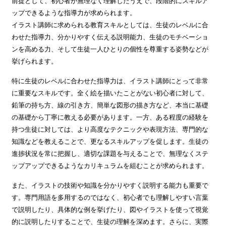
前提として、初心者が無理なく理解したうえで、段階的にスキルア
ップできるような指導力が求められます。
イラスト講師に求められる教育スキルとしては、生徒のレベルに合
わせた指導力、分かりやすく伝える説明能力、生徒のモチベーショ
ンを高める力、そして生徒一人ひとりの個性を尊重する姿勢などが
挙げられます。
特に生徒のレベルに合わせた指導力は、イラスト講師にとって非常
に重要なスキルです。全く絵を描いたことがない初心者に対して、
鉛筆の持ち方、線の引き方、簡単な図形の描き方など、本当に基礎
の基礎から丁寧に教える必要があります。一方、ある程度の経験を
持つ生徒に対しては、より高度なテクニックや表現方法、専門的な
知識などを教えることで、更なるスキルアップを促します。生徒の
進捗状況を常に把握し、適切な課題を与えることで、無理なくステ
ップアップできるようなカリキュラムを組むことが求められます。
また、イラストの技術や知識を分かりやすく説明する能力も重要で
す。専門用語を多用するのではなく、初心者でも理解しやすい言葉
で説明したり、具体的な例を挙げたり、図やイラストを使って視覚
的に説明したりすることで、生徒の理解を深めます。さらに、実際