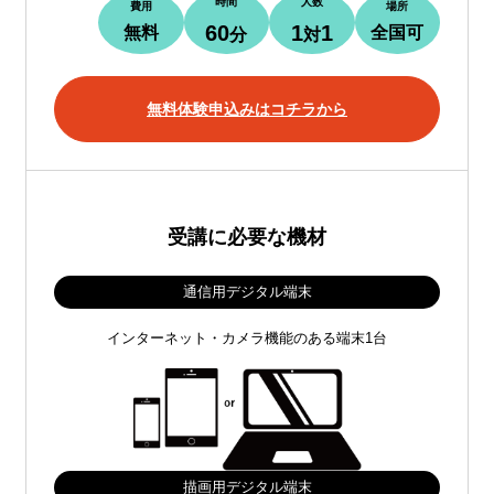
時間
人数
費用
場所
60
1
1
無料
全国可
分
対
無料体験申込みはコチラから
受講に必要な機材
通信用デジタル端末
インターネット・カメラ機能のある端末1台
描画用デジタル端末