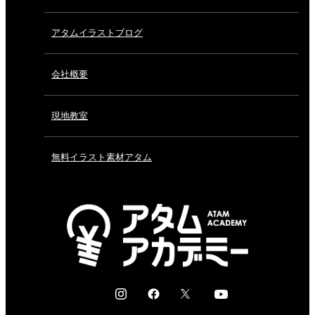
アタムイラストブログ
会社概要
現地教室
無料イラスト素材アタム
I
F
X
Y
n
a
o