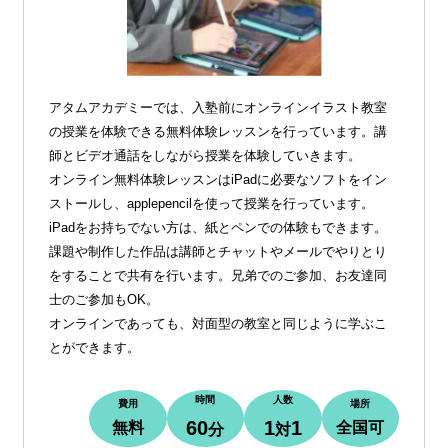
アタムアカデミーでは、入塾前にオンラインイラスト教室
の授業を体験できる無料体験レッスンを行っています。講
師とビデオ通話をしながら授業を体験していきます。
オンライン無料体験レッスンはiPadに必要なソフトをイン
ストールし、applepencilを使って授業を行っています。
iPadをお持ちでない方は、紙とペンでの体験もできます。
課題や制作した作品は講師とチャットやメールでやりとり
をすることで共有を行います。兄弟でのご参加、お友達同
士のご参加もOK。
オンラインであっても、対面型の教室と同じように学ぶこ
とができます。
時間
人数
費用
場所
60
1
1
無料
全国可
分
対