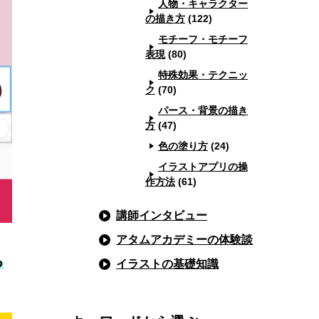
人物・キャラクター
の描き方
(122)
モチーフ・モチーフ
表現
(80)
特殊効果・テクニッ
ク
(70)
パース・背景の描き
方
(47)
色の塗り方
(24)
イラストアプリの操
作方法
(61)
講師インタビュー
アタムアカデミーの体験談
る
イラストの基礎知識