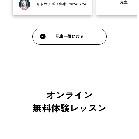
先生
2024.09.24
が制作した作品をご紹介します。 2024年8月・
サトウナギサ先生
す。 2022年6月・7月
9月のカリキュラムでは、好きなグッズを決め
ュラムでは、「理想の島
てから、テーマを決めてオリジナルグッズをデ
ルのコンセプトアートに
ザインします。ロゴの制作やレイアウト…
トアートではただ単に好
記事一覧に戻る
オンライン
無料体験レッスン