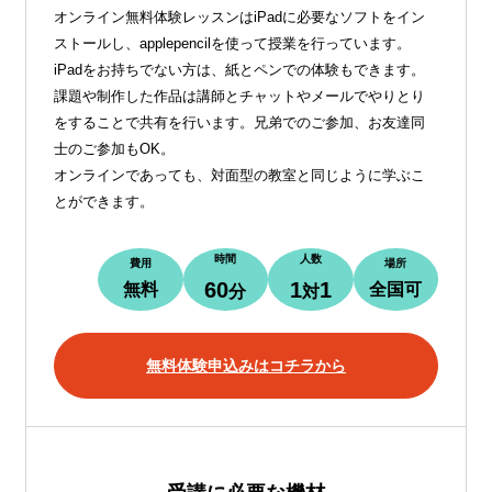
オンライン無料体験レッスンはiPadに必要なソフトをイン
ストールし、applepencilを使って授業を行っています。
iPadをお持ちでない方は、紙とペンでの体験もできます。
課題や制作した作品は講師とチャットやメールでやりとり
をすることで共有を行います。兄弟でのご参加、お友達同
士のご参加もOK。
オンラインであっても、対面型の教室と同じように学ぶこ
とができます。
時間
人数
費用
場所
60
1
1
無料
全国可
分
対
無料体験申込みはコチラから