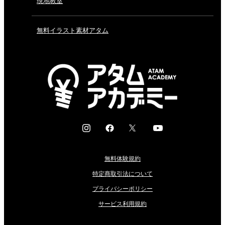
現地教室
無料イラスト素材アタム
I
F
X
Y
n
a
o
s
c
u
無料体験規約
t
e
t
a
b
u
特定商取引法について
g
o
b
プライバシーポリシー
r
o
e
サービス利用規約
a
k
m