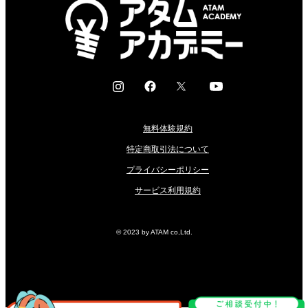
I
F
X
Y
n
a
o
s
c
u
無料体験規約
t
e
t
a
b
u
特定商取引法について
g
o
b
プライバシーポリシー
r
o
e
サービス利用規約
a
k
m
© 2023 by ATAM co,Ltd.