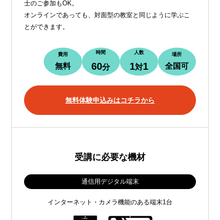
士のご参加もOK。
オンラインであっても、対面型の教室と同じように学ぶこ
とができます。
時間
人数
費用
場所
60
1
1
無料
全国可
分
対
無料体験申込みはコチラから
受講に必要な機材
通信用デジタル端末
インターネット・カメラ機能のある端末1台