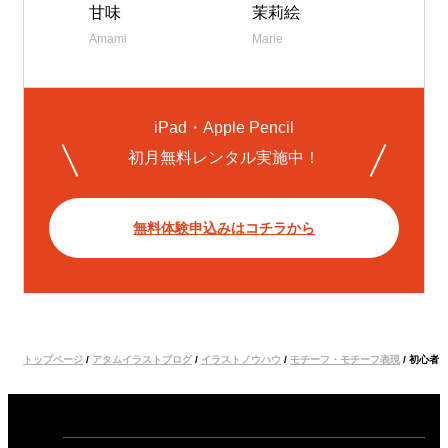
甘味
茉莉絵
Amami
Marie
iPad・Apple Pencil
初月無料レンタル実施中！
無料体験申込みはコチラから
トップページ
/
アタムイラストブログ
/
イラストノウハウ
/
モチーフ・モチーフ表現
/
初心者