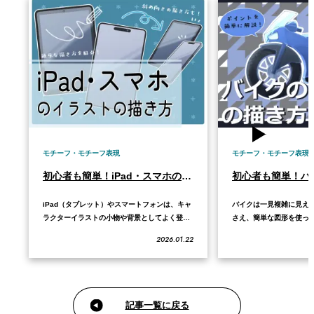
モチーフ・モチーフ表現
モチーフ・モチーフ表現
初心者も簡単！iPad・スマホのイラストの描き方
iPad（タブレット）やスマートフォンは、キャ
バイクは一見複雑に見え
ラクターイラストの小物や背景としてよく登場
さえ、簡単な図形を使っ
します。 これらを描く際は、使用するペイント
で、初心者でも簡単にか
2026.01.22
ソフトで以下の機能がどこにあるか、あらかじ
きます。 この記事では、
め確認しておくとスムーズです。 本記事では、
知識から、図形を使った
基本となる正面向きと、立体感のある斜め向き
さらにクオリティを上げ
の描き方、そしてガラスの質感を出す塗り方…
ツまで分かりやすく解説し
構造…
記事一覧に戻る