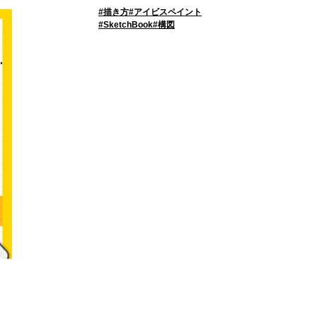
描き方
アイビスペイント
SketchBook
構図