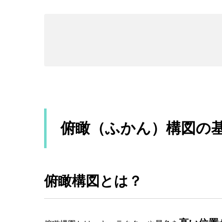
俯瞰（ふかん）構図の
俯瞰構図とは？