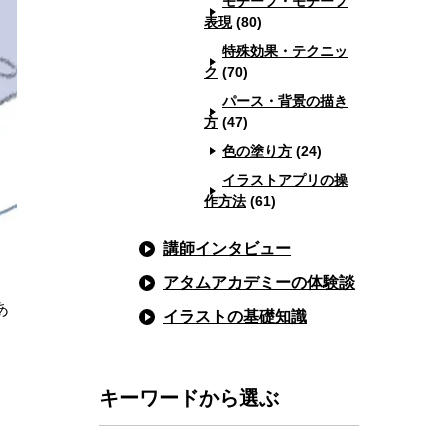
モチーフ・モチーフ
表現
(80)
特殊効果・テクニッ
ク
(70)
パース・背景の描き
方
(47)
色の塗り方
(24)
イラストアプリの操
作方法
(61)
講師インタビュー
アタムアカデミーの体験談
あ
イラストの基礎知識
キーワードから選ぶ