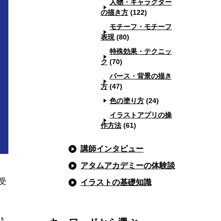
人物・キャラクター
の描き方
(122)
モチーフ・モチーフ
表現
(80)
特殊効果・テクニッ
ク
(70)
パース・背景の描き
方
(47)
色の塗り方
(24)
イラストアプリの操
作方法
(61)
講師インタビュー
アタムアカデミーの体験談
受
イラストの基礎知識
ひ