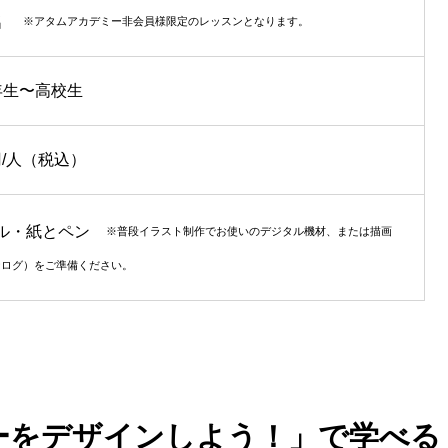
 ​​
※アタムアカデミー非会員様限定のレッスンとなります。
年生〜高校生
0円/人（税込）
ル・紙とペン
※普段イラスト制作でお使いのデジタル機材、または描画
ナログ）をご準備ください。
ーをデザインしよう！」で学べる