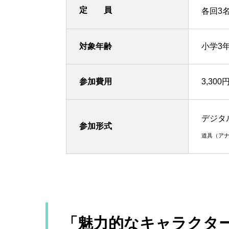
定 員
各回3名
対象年齢
小学3
参加費用
3,30
デジタ
参加形式
道具（ア
「魅力的なキャラクタ