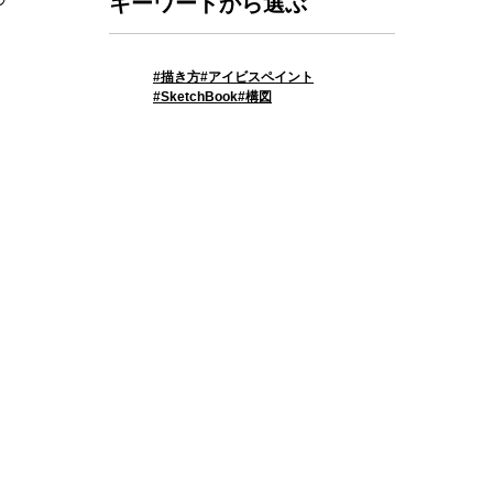
キーワードから選ぶ
描き方
アイビスペイント
SketchBook
構図