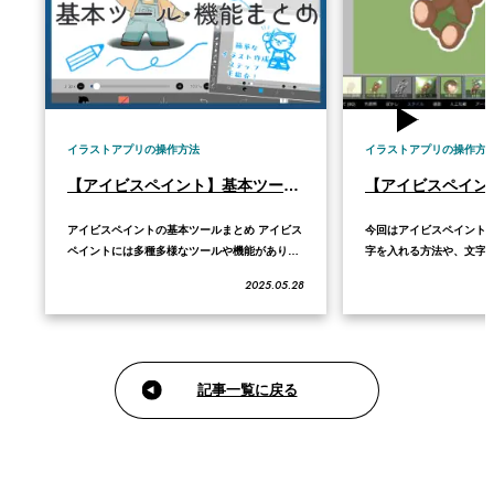
イラストアプリの操作方法
イラストアプリの操作方
【アイビスペイント】基本ツール・基本機能の使い方
アイビスペイントの基本ツールまとめ アイビス
今回はアイビスペイント
ペイントには多種多様なツールや機能がありま
字を入れる方法や、文字
すが、まずは、「レイヤー」「ブラシ」「消し
して目立たせる方法につ
2025.05.28
ゴム」「カラー選択」など、よく使う基本から
す。 この記事では「文字
順に覚えていくと良いでしょう。ここでは初心
法」について詳しく解説
者がまず押さえておきたい主要ツールの使い方
ントの基本操作全体を学
を解説します。 アイビスペイントのツールバー
とめ記事もあわせてご覧く
の…
スペイ…
記事一覧に戻る