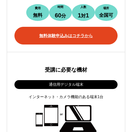
時間
人数
費用
場所
60
1
1
無料
全国可
分
対
無料体験申込みはコチラから
受講に必要な機材
通信用デジタル端末
インターネット・カメラ機能のある端末1台