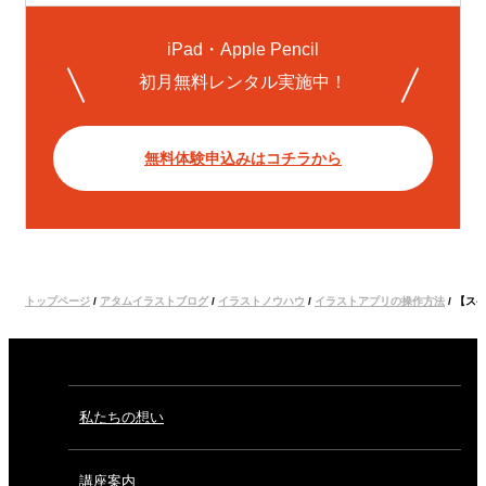
iPad・Apple Pencil
初月無料レンタル実施中！
無料体験申込みはコチラから
トップページ
/
アタムイラストブログ
/
イラストノウハウ
/
イラストアプリの操作方法
/
【ス
私たちの想い
講座案内