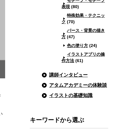
モチーフ・モチーフ
表現
(80)
特殊効果・テクニッ
ク
(70)
パース・背景の描き
方
(47)
色の塗り方
(24)
イラストアプリの操
作方法
(61)
講師インタビュー
アタムアカデミーの体験談
き
イラストの基礎知識
い
キーワードから選ぶ