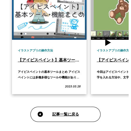
イラストアプリの操作方法
イラストアプリの操作方
【アイビスペイント】基本ツール・基本機能の使い方
アイビスペイントの基本ツールまとめ アイビス
今回はアイビスペイント
ペイントには多種多様なツールや機能がありま
字を入れる方法や、文字
すが、まずは、「レイヤー」「ブラシ」「消し
して目立たせる方法につ
2025.05.28
ゴム」「カラー選択」など、よく使う基本から
す。 この記事では「文字
順に覚えていくと良いでしょう。ここでは初心
法」について詳しく解説
者がまず押さえておきたい主要ツールの使い方
ントの基本操作全体を学
を解説します。 アイビスペイントのツールバー
とめ記事もあわせてご覧く
の…
スペイ…
記事一覧に戻る