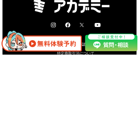
I
F
X
Y
n
a
o
s
c
u
無料体験規約
t
e
t
a
b
u
特定商取引法について
g
o
b
プライバシーポリシー
r
o
e
サービス利用規約
a
k
m
© 2023 by ATAM co,Ltd.