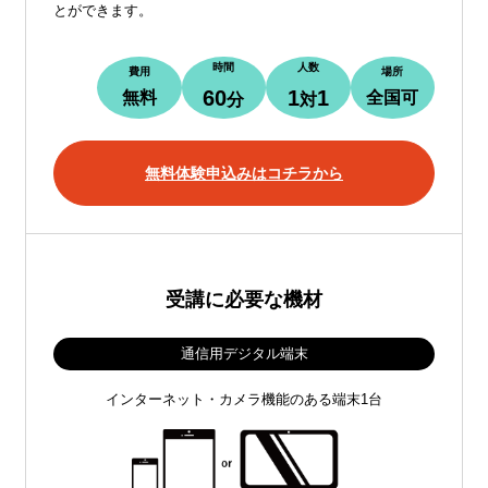
とができます。
時間
人数
費用
場所
60
1
1
無料
全国可
分
対
無料体験申込みはコチラから
受講に必要な機材
通信用デジタル端末
インターネット・カメラ機能のある端末1台