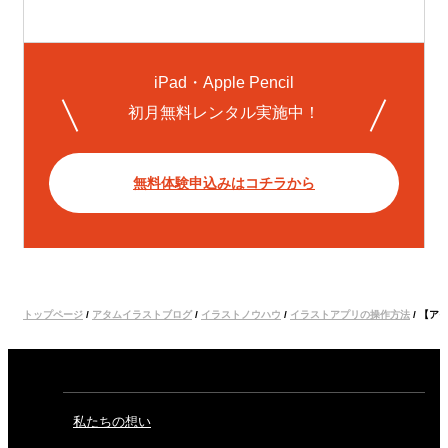
iPad・Apple Pencil
初月無料レンタル実施中！
無料体験申込みはコチラから
トップページ
/
アタムイラストブログ
/
イラストノウハウ
/
イラストアプリの操作方法
/
【ア
私たちの想い