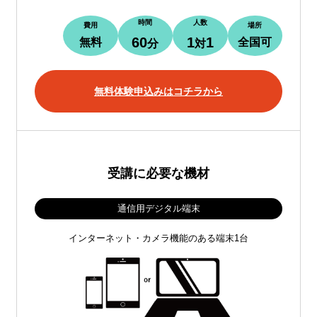
時間
人数
費用
場所
60
1
1
無料
全国可
分
対
無料体験申込みはコチラから
受講に必要な機材
通信用デジタル端末
インターネット・カメラ機能のある端末1台