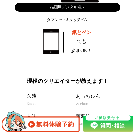
描画用デジタル端末
タブレット&タッチペン
紙とペン
でも
参加OK！
現役のクリエイターが教えます！
久遠
あっちゅん
Kudou
Acchun
甘味
茉莉絵
Amami
Marie