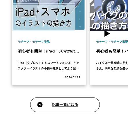
モチーフ・モチーフ表現
モチーフ・モチーフ表現
初心者も簡単！iPad・スマホのイラストの描き方
iPad（タブレット）やスマートフォンは、キャ
バイクは一見複雑に見え
ラクターイラストの小物や背景としてよく登場
さえ、簡単な図形を使っ
します。 これらを描く際は、使用するペイント
で、初心者でも簡単にか
2026.01.22
ソフトで以下の機能がどこにあるか、あらかじ
きます。 この記事では、
め確認しておくとスムーズです。 本記事では、
知識から、図形を使った
基本となる正面向きと、立体感のある斜め向き
さらにクオリティを上げ
の描き方、そしてガラスの質感を出す塗り方…
ツまで分かりやすく解説し
構造…
記事一覧に戻る