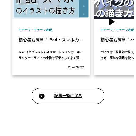
モチーフ・モチーフ表現
モチーフ・モチーフ表現
初心者も簡単！iPad・スマホのイラストの描き方
iPad（タブレット）やスマートフォンは、キャ
バイクは一見複雑に見え
ラクターイラストの小物や背景としてよく登場
さえ、簡単な図形を使っ
します。 これらを描く際は、使用するペイント
で、初心者でも簡単にか
2026.01.22
ソフトで以下の機能がどこにあるか、あらかじ
きます。 この記事では、
め確認しておくとスムーズです。 本記事では、
知識から、図形を使った
基本となる正面向きと、立体感のある斜め向き
さらにクオリティを上げ
の描き方、そしてガラスの質感を出す塗り方…
ツまで分かりやすく解説し
構造…
記事一覧に戻る