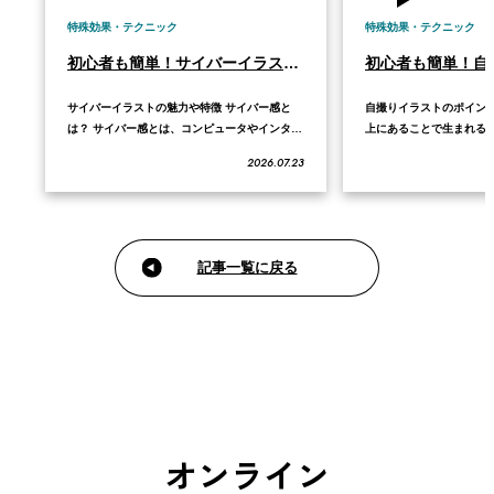
特殊効果・テクニック
特殊効果・テクニック
初心者も簡単！サイバーイラストの描き方
サイバーイラストの魅力や特徴 サイバー感と
自撮りイラストのポイン
は？ サイバー感とは、コンピュータやインター
上にあることで生まれる
ネットが作り出す仮想空間、テクノロジー、近
ことです。この記事では
2026.07.23
未来を連想させる雰囲気や表現のことです。SF
がアップになるように切
の世界観の中でも、機械と光、デジタルの情報
方、顔周りの線を太くし
が入りまじったイメージです。 サイバーらしく
コツ、頭の影を体に落と
描きたいときに大切なのは、見た人が一目で
を際立たせる塗り方、そ
未…
らしさを…
記事一覧に戻る
オンライン