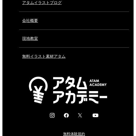
アタムイラストブログ
会社概要
現地教室
無料イラスト素材アタム
I
F
X
Y
n
a
o
s
c
u
無料体験規約
t
e
t