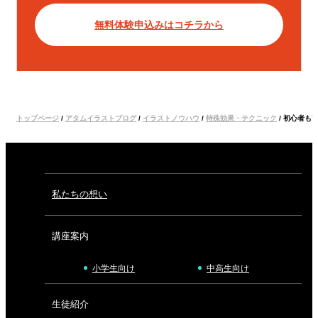
無料体験申込みはコチラから
トップページ
/
アタムイラストブログ
/
イラストノウハウ
/
特殊効果・テクニック
/
初心者も
私たちの想い
講座案内
小学生向け
中高生向け
生徒紹介