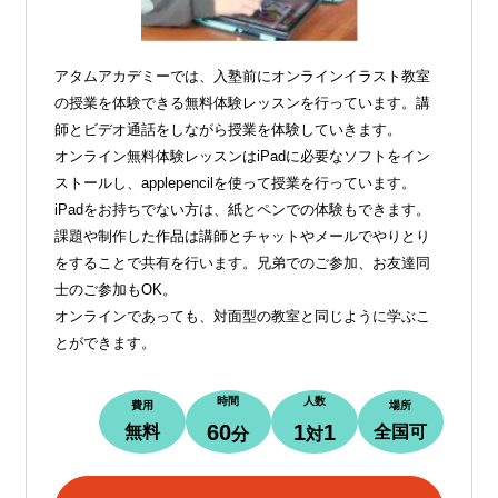
アタムアカデミーでは、入塾前にオンラインイラスト教室
の授業を体験できる無料体験レッスンを行っています。講
師とビデオ通話をしながら授業を体験していきます。
オンライン無料体験レッスンはiPadに必要なソフトをイン
ストールし、applepencilを使って授業を行っています。
iPadをお持ちでない方は、紙とペンでの体験もできます。
課題や制作した作品は講師とチャットやメールでやりとり
をすることで共有を行います。兄弟でのご参加、お友達同
士のご参加もOK。
オンラインであっても、対面型の教室と同じように学ぶこ
とができます。
時間
人数
費用
場所
60
1
1
無料
全国可
分
対