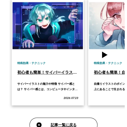
特殊効果・テクニック
特殊効果・テクニック
初心者も簡単！サイバーイラストの描き方
サイバーイラストの魅力や特徴 サイバー感と
自撮りイラストのポイン
は？ サイバー感とは、コンピュータやインター
上にあることで生まれる
ネットが作り出す仮想空間、テクノロジー、近
ことです。この記事では
2026.07.23
未来を連想させる雰囲気や表現のことです。SF
がアップになるように切
の世界観の中でも、機械と光、デジタルの情報
方、顔周りの線を太くし
が入りまじったイメージです。 サイバーらしく
コツ、頭の影を体に落と
描きたいときに大切なのは、見た人が一目で
を際立たせる塗り方、そ
未…
らしさを…
記事一覧に戻る