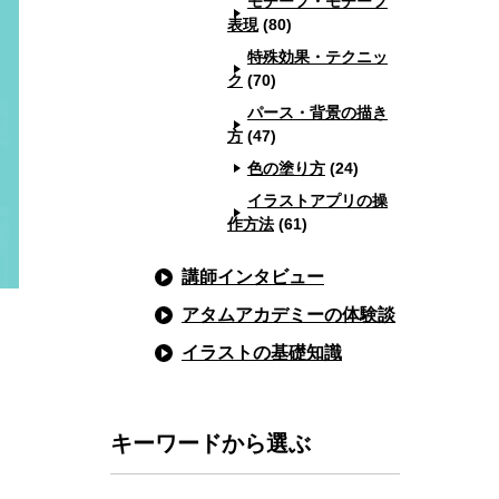
モチーフ・モチーフ
表現
(80)
特殊効果・テクニッ
ク
(70)
パース・背景の描き
方
(47)
色の塗り方
(24)
イラストアプリの操
作方法
(61)
講師インタビュー
アタムアカデミーの体験談
イラストの基礎知識
キーワードから選ぶ