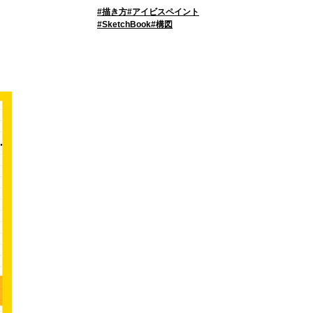
描き方
アイビスペイント
SketchBook
構図