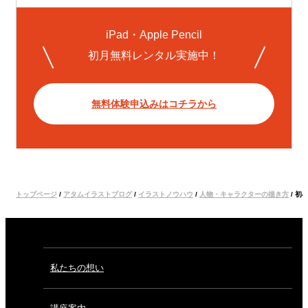
iPad・Apple Pencil
初月無料レンタル実施中！
無料体験申込みはコチラから
トップページ
/
アタムイラストブログ
/
イラストノウハウ
/
人物・キャラクターの描き方
/
初
私たちの想い