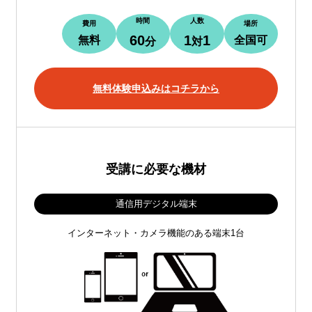
時間
人数
費用
場所
60
1
1
無料
全国可
分
対
無料体験申込みはコチラから
受講に必要な機材
通信用デジタル端末
インターネット・カメラ機能のある端末1台