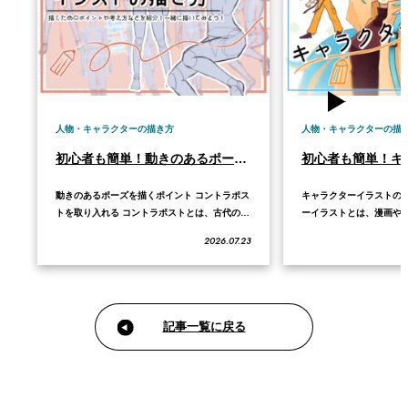
人物・キャラクターの描き方
人物・キャラクターの描
初心者も簡単！動きのあるポーズのイラストの描き方
動きのあるポーズを描くポイント コントラポス
キャラクターイラストの魅
トを取り入れる コントラポストとは、古代の彫
ーイラストとは、漫画やア
刻を作るときから使われてきた考え方で、体重
などで使われる、個性豊
2026.07.23
をどちらかの足に偏らせることで、美しい姿勢
ます。 キャラクターを描
やポーズを作る手法です。 ポイントは2つあり
ン性、感情表現を重視し
ます。体の重心を片足に寄せること、そして肩
らではの魅力を前面に押
と腰の傾きを逆向きにすることです。人の体
指しましょう。 キャラク
は…
記事一覧に戻る