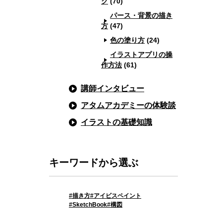
ク
(70)
パース・背景の描き
方
(47)
色の塗り方
(24)
イラストアプリの操
作方法
(61)
講師インタビュー
アタムアカデミーの体験談
イラストの基礎知識
キーワードから選ぶ
描き方
アイビスペイント
SketchBook
構図