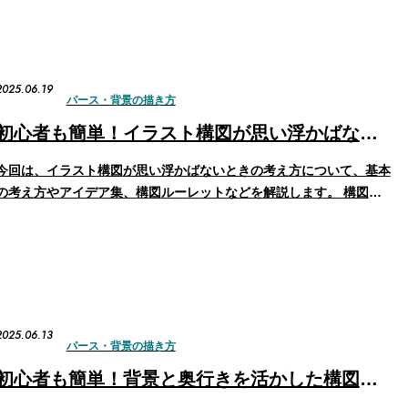
アオリ（煽り）構図とは？ アオリ構図と…
2025.06.19
パース・背景の描き方
初心者も簡単！イラスト構図が思い浮かばないときの考え方
今回は、イラスト構図が思い浮かばないときの考え方について、基本
の考え方やアイデア集、構図ルーレットなどを解説します。 構図の
基本を学びたい方は、以下のまとめ記事もあわせてご覧ください。
▶ 初心者も簡単！構図の基本 イラスト構図が思い浮かばない原因と
対策 イラストのテーマや目的が曖昧 イラス…
2025.06.13
パース・背景の描き方
初心者も簡単！背景と奥行きを活かした構図の描き方