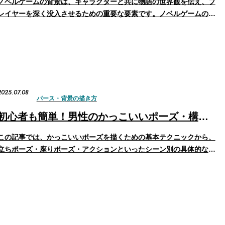
ノベルゲームの背景は、キャラクターと共に物語の世界観を伝え、プ
レイヤーを深く没入させるための重要な要素です。ノベルゲームの背
景の描き方をマスターすることで、ゲームのクオリティが上がりま
す。 今回は、ゲームの背景イラストを描く上での基本的な考え方か
ら、実践的な作画フローまでを分かりやすく解説します。他…
2025.07.08
パース・背景の描き方
初心者も簡単！男性のかっこいいポーズ・構図の描き方
この記事では、かっこいいポーズを描くための基本テクニックから、
立ちポーズ・座りポーズ・アクションといったシーン別の具体的な構
図のアイデアまで詳しく解説します。 かっこいいポーズの基本や特
徴 かっこいいポーズのイラストを描くために、まずは男性の骨格や
肉付きの特徴を理解しましょう。男女の体つきの違いを意…