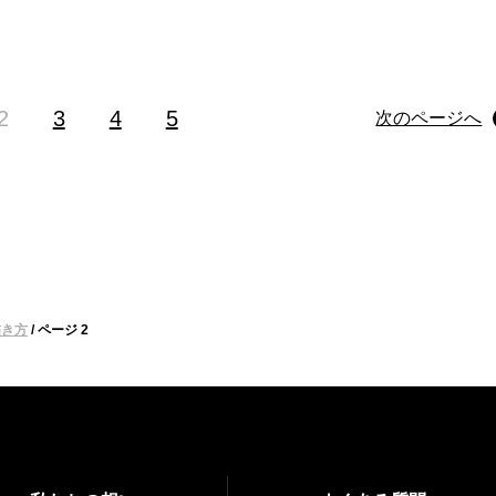
イコンイラストでは視認性を高める構図と色使…
2
3
4
5
次のページへ
描き方
/
ページ 2