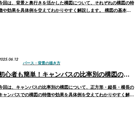
今回は、背景と奥行きを活かした構図について、それぞれの構図の特
徴や効果を具体例を交えてわかりやすく解説します。 構図の基本を
学びたい方は、以下のまとめ記事もあわせてご覧ください。▶ 初心
者も簡単！構図の基本 背景を活かしたイラストの構図とは？ 背景を
活かしたイラストの構図では、背景をただの…
2025.06.12
パース・背景の描き方
初心者も簡単！キャンバスの比率別の構図の描き方
今回は、キャンバスの比率別の構図について、正方形・縦長・横長の
キャンバスでの構図の特徴や効果を具体例を交えてわかりやすく解説
します。 構図の基本を学びたい方は、以下のまとめ記事もあわせて
ご覧ください。▶ 初心者も簡単！構図の基本 正方形の構図の考え方
正方形のキャンバスは縦横のバランスが均…