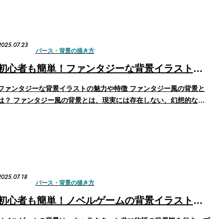
2025.07.23
パース・背景の描き方
初心者も簡単！ファンタジーな背景イラストの描き方
ファンタジーな背景イラストの魅力や特徴 ファンタジー風の背景と
は？ ファンタジー風の背景とは、現実には存在しない、幻想的な風
景のことです。魔法や剣が存在したり、古代遺跡や空中に浮かぶ都市
があったりと、見る人を惹きつける不思議な世界観が大きな特徴で
す。 もしアイデアが思いつかない場合は、実在する風景や…
2025.07.18
パース・背景の描き方
初心者も簡単！ノベルゲームの背景イラストの描き方